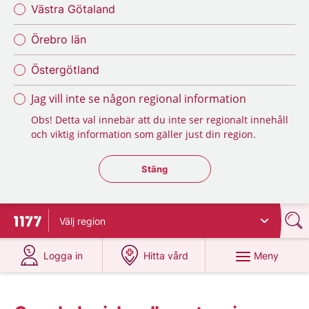
Västra Götaland
Örebro län
Östergötland
Jag vill inte se någon regional information
Obs! Detta val innebär att du inte ser regionalt innehåll
och viktig information som gäller just din region.
Stäng regionsväljaren
Stäng
Välj
region
Till startsidan för 1177
på 1177.se
på 1177.se
Meny
Logga in
Hitta vård