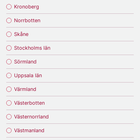
Kronoberg
Norrbotten
Skåne
Stockholms län
Sörmland
Uppsala län
Värmland
Västerbotten
Västernorrland
Västmanland