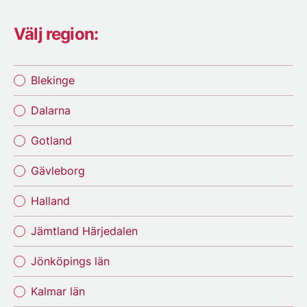
Välj region:
Blekinge
Dalarna
Gotland
Gävleborg
Halland
Jämtland Härjedalen
Jönköpings län
Kalmar län