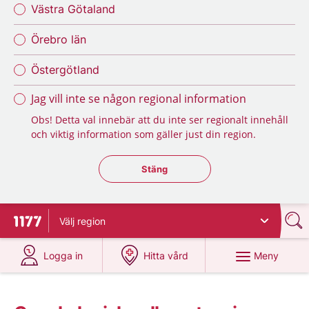
Västra Götaland
Örebro län
Östergötland
Jag vill inte se någon regional information
Obs! Detta val innebär att du inte ser regionalt innehåll
och viktig information som gäller just din region.
Stäng regionsväljaren
Stäng
Välj
region
Till startsidan för 1177
på 1177.se
på 1177.se
Meny
Logga in
Hitta vård