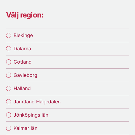
Välj region:
Blekinge
Dalarna
Gotland
Gävleborg
Halland
Jämtland Härjedalen
Jönköpings län
Kalmar län