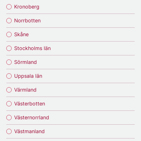
Kronoberg
Norrbotten
Skåne
Stockholms län
Sörmland
Uppsala län
Värmland
Västerbotten
Västernorrland
Västmanland