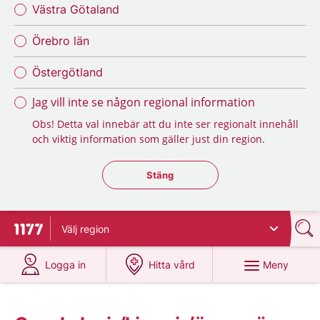
Västra Götaland
Örebro län
Östergötland
Jag vill inte se någon regional information
Obs! Detta val innebär att du inte ser regionalt innehåll
och viktig information som gäller just din region.
Stäng regionsväljaren
Stäng
Välj
region
Till startsidan för 1177
på 1177.se
på 1177.se
Meny
Logga in
Hitta vård