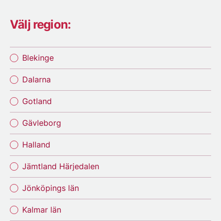
Välj region:
Blekinge
Dalarna
Gotland
Gävleborg
Halland
Jämtland Härjedalen
Jönköpings län
Kalmar län