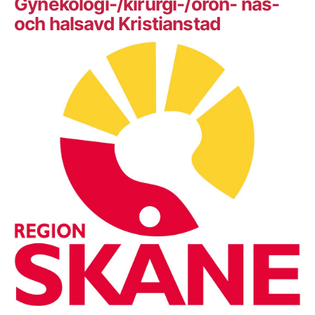
Gynekologi-/kirurgi-/öron- näs-
och halsavd Kristianstad