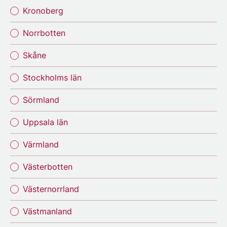
Kronoberg
Norrbotten
Skåne
Stockholms län
Sörmland
Uppsala län
Värmland
Västerbotten
Västernorrland
Västmanland