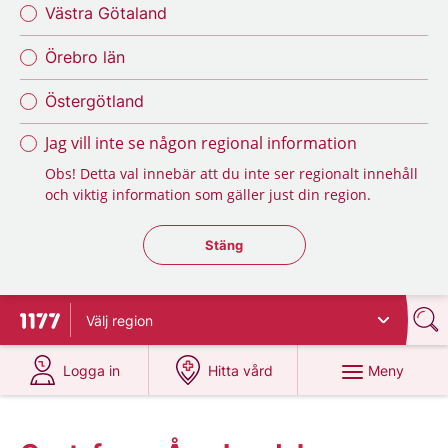
Västra Götaland
Örebro län
Östergötland
Jag vill inte se någon regional information
Obs! Detta val innebär att du inte ser regionalt innehåll
och viktig information som gäller just din region.
Stäng regionsväljaren
Stäng
Välj
region
Till startsidan för 1177
på 1177.se
på 1177.se
Meny
Logga in
Hitta vård