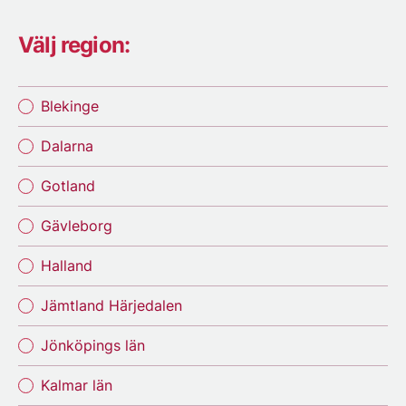
Välj region:
Blekinge
Dalarna
Gotland
Gävleborg
Halland
Jämtland Härjedalen
Jönköpings län
Kalmar län