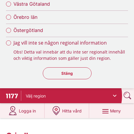
Västra Götaland
Örebro län
Östergötland
Jag vill inte se någon regional information
Obs! Detta val innebär att du inte ser regionalt innehåll
och viktig information som gäller just din region.
Stäng regionsväljaren
Stäng
Välj
region
Till startsidan för 1177
på 1177.se
på 1177.se
Meny
Logga in
Hitta vård