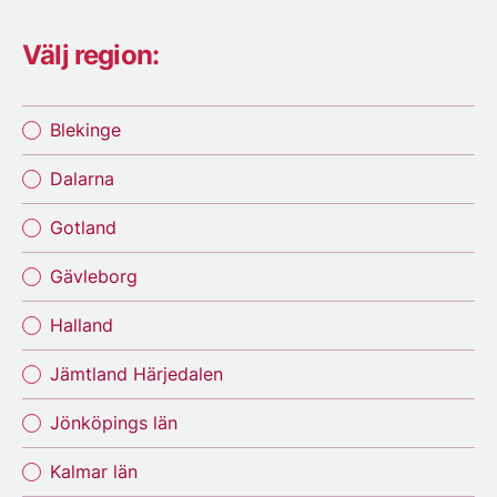
Välj region:
Blekinge
Dalarna
Gotland
Gävleborg
Halland
Jämtland Härjedalen
Jönköpings län
Kalmar län