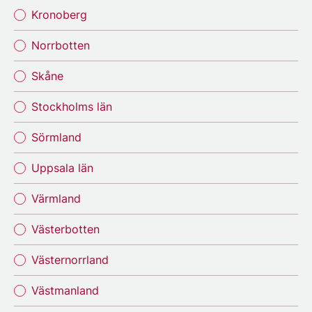
Kronoberg
Norrbotten
Skåne
Stockholms län
Sörmland
Uppsala län
Värmland
Västerbotten
Västernorrland
Västmanland