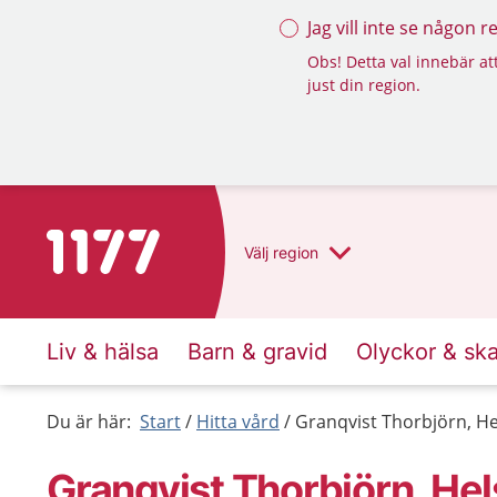
Jag vill inte se någon 
Obs! Detta val innebär att
just din region.
Till startsidan för 1177
Välj
region
Liv & hälsa
Barn & gravid
Olyckor & sk
Du är här:
Start
Hitta vård
Granqvist Thorbjörn, H
Granqvist Thorbjörn, He