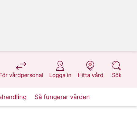
på 1177.se
på 1177.se
på 1177.se
på 1177.se
För vårdpersonal
Logga in
Hitta vård
Sök
ehandling
Så fungerar vården