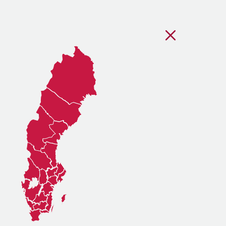
Stäng regionsvälj