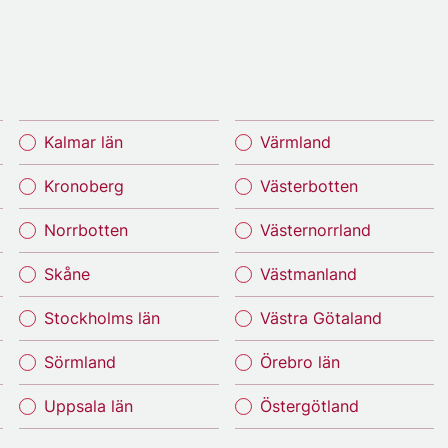
Kalmar län
Värmland
Kronoberg
Västerbotten
Norrbotten
Västernorrland
Skåne
Västmanland
Stockholms län
Västra Götaland
Sörmland
Örebro län
Uppsala län
Östergötland