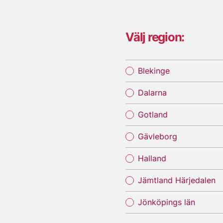
Välj region:
Blekinge
Dalarna
Gotland
Gävleborg
Halland
Jämtland Härjedalen
Jönköpings län