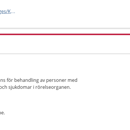
https://www.facebook.com/pages/Kliniken-Noventus/224146284323556?nr
ns för behandling av personer med
och sjukdomar i rörelseorganen.
ne.