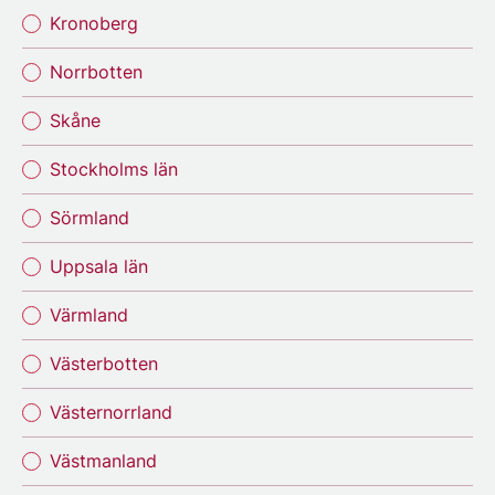
Kronoberg
Norrbotten
Skåne
Stockholms län
Sörmland
Uppsala län
Värmland
Västerbotten
Västernorrland
Västmanland