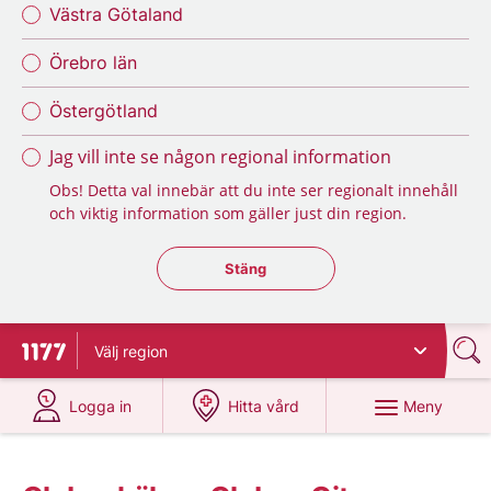
Västra Götaland
Örebro län
Östergötland
Jag vill inte se någon regional information
Obs! Detta val innebär att du inte ser regionalt innehåll
och viktig information som gäller just din region.
Stäng regionsväljaren
Stäng
Välj
region
Till startsidan för 1177
på 1177.se
på 1177.se
Meny
Logga in
Hitta vård