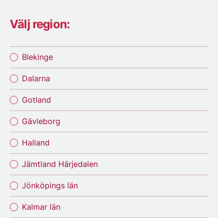
Välj region:
Blekinge
Dalarna
Gotland
Gävleborg
Halland
Jämtland Härjedalen
Jönköpings län
Kalmar län