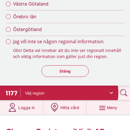
Västra Götaland
Örebro län
Östergötland
Jag vill inte se någon regional information
Obs! Detta val innebär att du inte ser regionalt innehåll
och viktig information som gäller just din region.
Stäng regionsväljaren
Stäng
Välj
region
Till startsidan för 1177
på 1177.se
på 1177.se
Meny
Logga in
Hitta vård