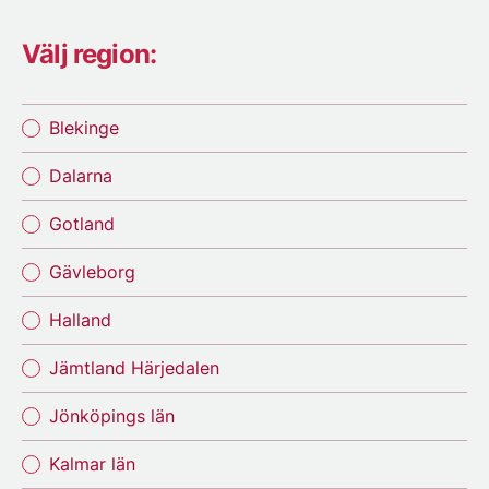
Välj region:
Blekinge
Dalarna
Gotland
Gävleborg
Halland
Jämtland Härjedalen
Jönköpings län
Kalmar län