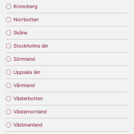
Kronoberg
Norrbotten
Skåne
Stockholms län
Sörmland
Uppsala län
Värmland
Västerbotten
Västernorrland
Västmanland