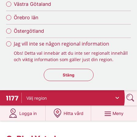
Västra Götaland
Örebro län
Östergötland
Jag vill inte se någon regional information
Obs! Detta val innebär att du inte ser regionalt innehåll
och viktig information som gäller just din region.
Stäng regionsväljaren
Stäng
Välj
region
Till startsidan för 1177
på 1177.se
på 1177.se
Meny
Logga in
Hitta vård