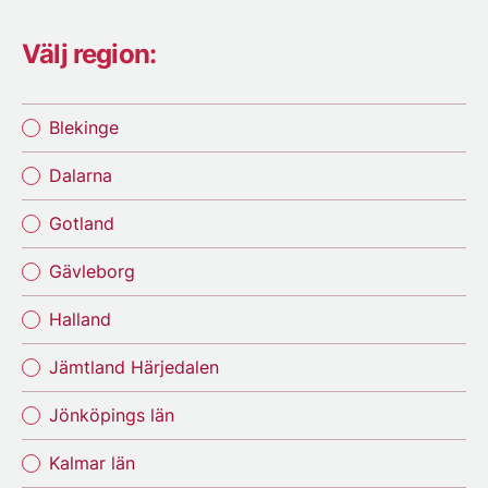
Välj region:
Blekinge
Dalarna
Gotland
Gävleborg
Halland
Jämtland Härjedalen
Jönköpings län
Kalmar län