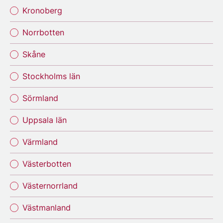
Kronoberg
Norrbotten
Skåne
Stockholms län
Sörmland
Uppsala län
Värmland
Västerbotten
Västernorrland
Västmanland