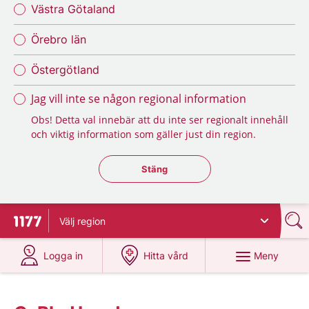
Västra Götaland
Örebro län
Östergötland
Jag vill inte se någon regional information
Obs! Detta val innebär att du inte ser regionalt innehåll
och viktig information som gäller just din region.
Stäng regionsväljaren
Stäng
Välj
region
Till startsidan för 1177
på 1177.se
på 1177.se
Meny
Logga in
Hitta vård