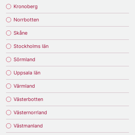
Kronoberg
Norrbotten
Skåne
Stockholms län
Sörmland
Uppsala län
Värmland
Västerbotten
Västernorrland
Västmanland