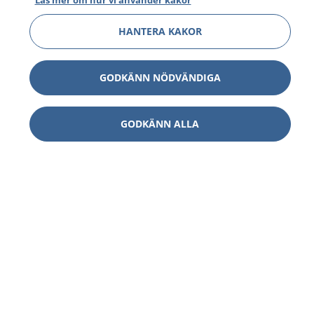
Läs mer om hur vi använder kakor
HANTERA KAKOR
GODKÄNN NÖDVÄNDIGA
GODKÄNN ALLA
1177
–
tryggt om din hälsa och vård
På 1177.se får du råd om hälsa och information om
sjukdomar och vilka mottagningar du kan kontakta.