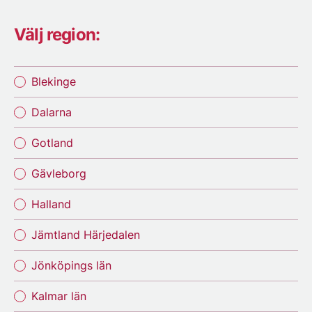
Välj region:
Blekinge
Dalarna
Gotland
Gävleborg
Halland
Jämtland Härjedalen
Jönköpings län
Kalmar län