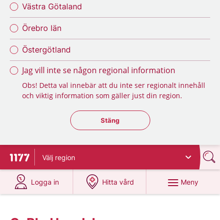
Västra Götaland
Örebro län
Östergötland
Jag vill inte se någon regional information
Obs! Detta val innebär att du inte ser regionalt innehåll
och viktig information som gäller just din region.
Stäng regionsväljaren
Stäng
Välj
region
Till startsidan för 1177
på 1177.se
på 1177.se
Meny
Logga in
Hitta vård