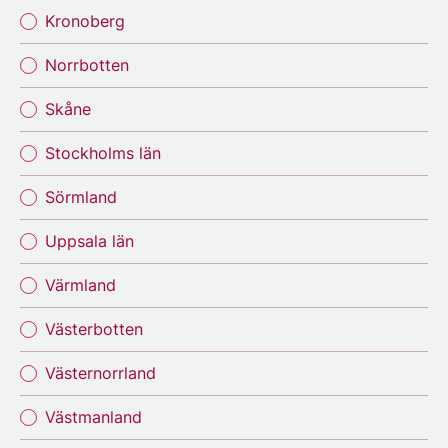
Kronoberg
Norrbotten
Skåne
Stockholms län
Sörmland
Uppsala län
Värmland
Västerbotten
Västernorrland
Västmanland