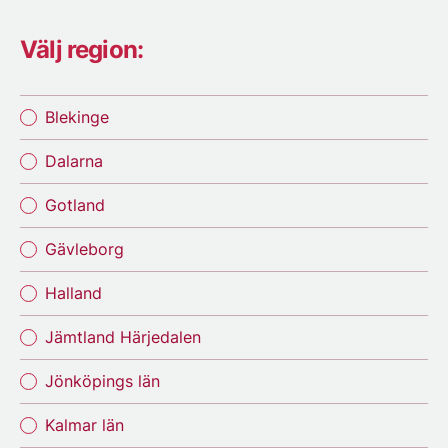
Välj region:
Blekinge
Dalarna
Gotland
Gävleborg
Halland
Jämtland Härjedalen
Jönköpings län
Kalmar län