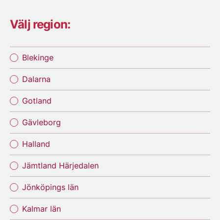
Välj region:
Blekinge
Dalarna
Gotland
Gävleborg
Halland
Jämtland Härjedalen
Jönköpings län
Kalmar län