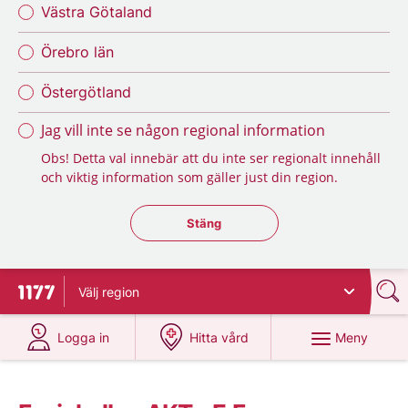
Västra Götaland
Örebro län
Östergötland
Jag vill inte se någon regional information
Obs! Detta val innebär att du inte ser regionalt innehåll
och viktig information som gäller just din region.
Stäng regionsväljaren
Stäng
Välj
region
Till startsidan för 1177
på 1177.se
på 1177.se
Meny
Logga in
Hitta vård