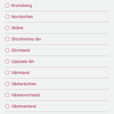
Kronoberg
Norrbotten
Skåne
Stockholms län
Sörmland
Uppsala län
Värmland
Västerbotten
Västernorrland
Västmanland