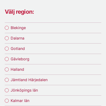
Välj region:
Blekinge
Dalarna
Gotland
Gävleborg
Halland
Jämtland Härjedalen
Jönköpings län
Kalmar län