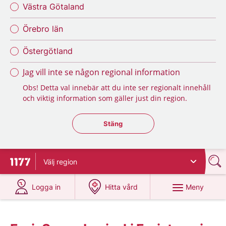
Västra Götaland
Örebro län
Östergötland
Jag vill inte se någon regional information
Obs! Detta val innebär att du inte ser regionalt innehåll
och viktig information som gäller just din region.
Stäng regionsväljaren
Stäng
Välj
region
Till startsidan för 1177
på 1177.se
på 1177.se
Meny
Logga in
Hitta vård