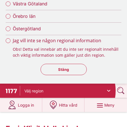
Västra Götaland
Örebro län
Östergötland
Jag vill inte se någon regional information
Obs! Detta val innebär att du inte ser regionalt innehåll
och viktig information som gäller just din region.
Stäng regionsväljaren
Stäng
Välj
region
Till startsidan för 1177
på 1177.se
på 1177.se
Meny
Logga in
Hitta vård