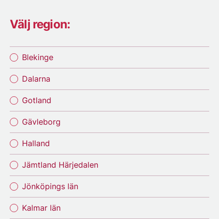
Välj region:
Blekinge
Dalarna
Gotland
Gävleborg
Halland
Jämtland Härjedalen
Jönköpings län
Kalmar län