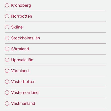
Kronoberg
Norrbotten
Skåne
Stockholms län
Sörmland
Uppsala län
Värmland
Västerbotten
Västernorrland
Västmanland