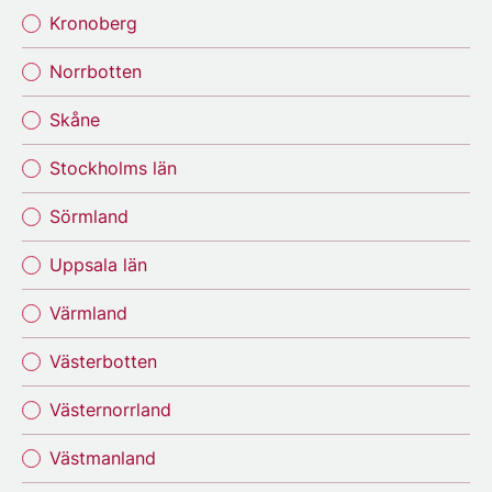
Kronoberg
Norrbotten
Skåne
Stockholms län
Sörmland
Uppsala län
Värmland
Västerbotten
Västernorrland
Västmanland