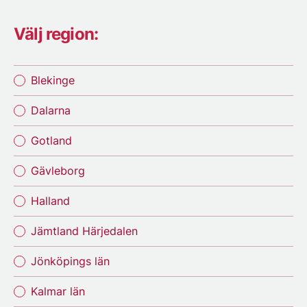
Välj region:
Blekinge
Dalarna
Gotland
Gävleborg
Halland
Jämtland Härjedalen
Jönköpings län
Kalmar län