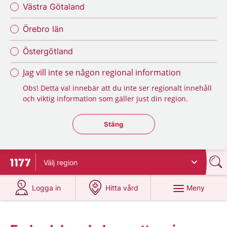
Västra Götaland
Örebro län
Östergötland
Jag vill inte se någon regional information
Obs! Detta val innebär att du inte ser regionalt innehåll
och viktig information som gäller just din region.
Stäng regionsväljaren
Stäng
Välj
region
Till startsidan för 1177
på 1177.se
på 1177.se
Meny
Logga in
Hitta vård