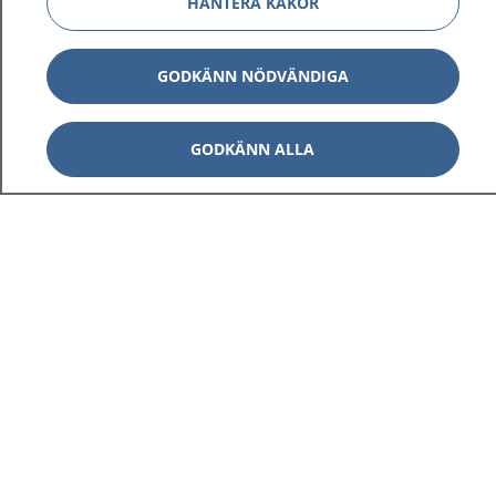
HANTERA KAKOR
GODKÄNN NÖDVÄNDIGA
GODKÄNN ALLA
1177
–
tryggt om din hälsa och vård