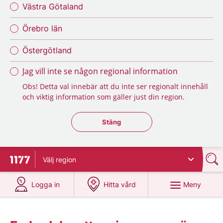
Västra Götaland
Örebro län
Östergötland
Jag vill inte se någon regional information
Obs! Detta val innebär att du inte ser regionalt innehåll
och viktig information som gäller just din region.
Stäng regionsväljaren
Stäng
Välj
region
Till startsidan för 1177
på 1177.se
på 1177.se
Meny
Logga in
Hitta vård