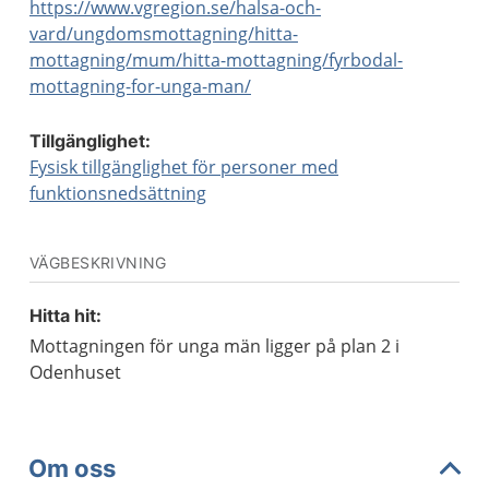
https://www.vgregion.se/halsa-och-
vard/ungdomsmottagning/hitta-
mottagning/mum/hitta-mottagning/fyrbodal-
mottagning-for-unga-man/
Tillgänglighet:
Fysisk tillgänglighet för personer med
funktionsnedsättning
VÄGBESKRIVNING
Hitta hit:
Mottagningen för unga män ligger på plan 2 i
Odenhuset
Om oss