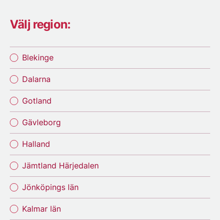
Välj region:
Blekinge
Dalarna
Gotland
Gävleborg
Halland
Jämtland Härjedalen
Jönköpings län
Kalmar län