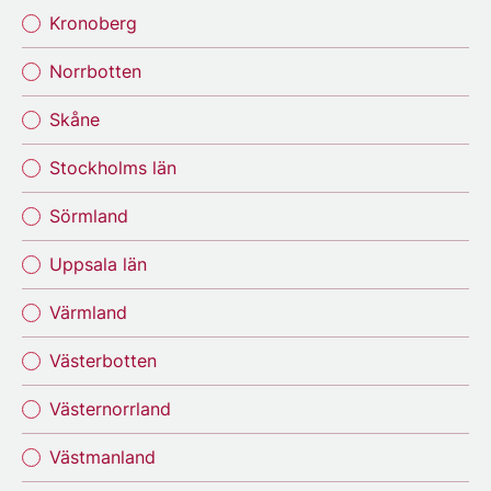
Kronoberg
Norrbotten
Skåne
Stockholms län
Sörmland
Uppsala län
Värmland
Västerbotten
Västernorrland
Västmanland