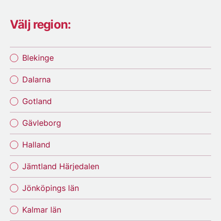
Välj region:
Blekinge
Dalarna
Gotland
Gävleborg
Halland
Jämtland Härjedalen
Jönköpings län
Kalmar län