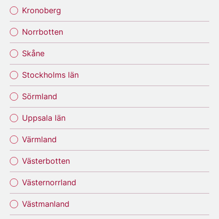
Kronoberg
Norrbotten
Skåne
Stockholms län
Sörmland
Uppsala län
Värmland
Västerbotten
Västernorrland
Västmanland