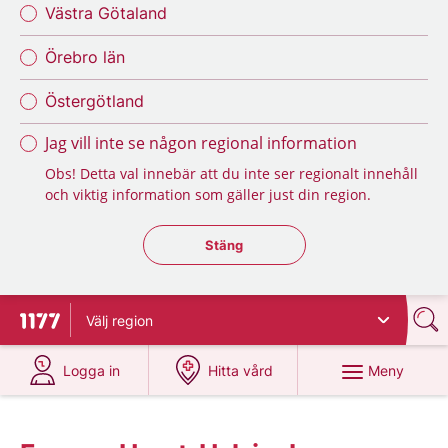
Västra Götaland
Örebro län
Östergötland
Jag vill inte se någon regional information
Obs! Detta val innebär att du inte ser regionalt innehåll
och viktig information som gäller just din region.
Stäng regionsväljaren
Stäng
Välj
region
Till startsidan för 1177
på 1177.se
på 1177.se
Meny
Logga in
Hitta vård