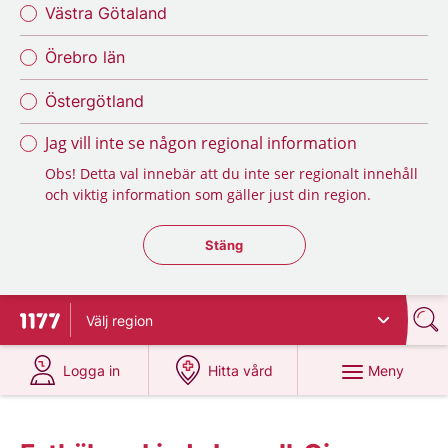
Västra Götaland
Örebro län
Östergötland
Jag vill inte se någon regional information
Obs! Detta val innebär att du inte ser regionalt innehåll
och viktig information som gäller just din region.
Stäng regionsväljaren
Stäng
Välj
region
Till startsidan för 1177
på 1177.se
på 1177.se
Meny
Logga in
Hitta vård