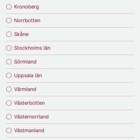
Kronoberg
Norrbotten
Skåne
Stockholms län
Sörmland
Uppsala län
Värmland
Västerbotten
Västernorrland
Västmanland