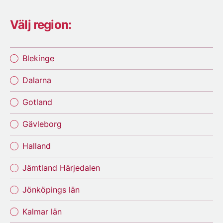
Välj region:
Blekinge
Dalarna
Gotland
Gävleborg
Halland
Jämtland Härjedalen
Jönköpings län
Kalmar län