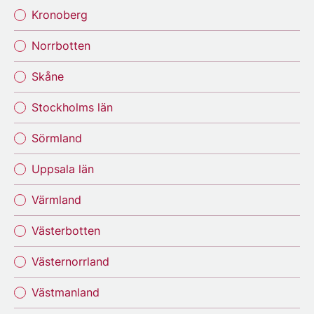
Kronoberg
Norrbotten
Skåne
Stockholms län
Sörmland
Uppsala län
Värmland
Västerbotten
Västernorrland
Västmanland