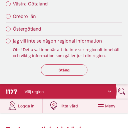
Västra Götaland
Örebro län
Östergötland
Jag vill inte se någon regional information
Obs! Detta val innebär att du inte ser regionalt innehåll
och viktig information som gäller just din region.
Stäng regionsväljaren
Stäng
Välj
region
Till startsidan för 1177
på 1177.se
på 1177.se
Meny
Logga in
Hitta vård