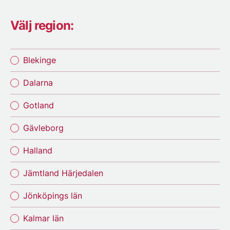
Välj region:
Blekinge
Dalarna
Gotland
Gävleborg
Halland
Jämtland Härjedalen
Jönköpings län
Kalmar län