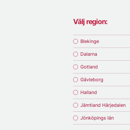
Välj region:
Blekinge
Dalarna
Gotland
Gävleborg
Halland
Jämtland Härjedalen
Jönköpings län