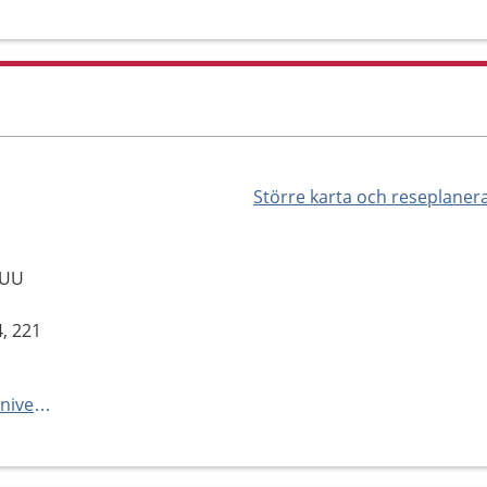
Större karta och reseplaner
oUU
4, 221
https://vard.skane.se/skanes-universitetssjukhus-sus/mottagningar-och-avdelningar/forskningsmottagning-lungsjukvard-Lund/