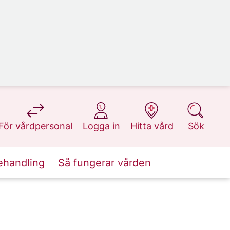
på 1177.se
på 1177.se
på 1177.se
på 1177.se
För vårdpersonal
Logga in
Hitta vård
Sök
ehandling
Så fungerar vården