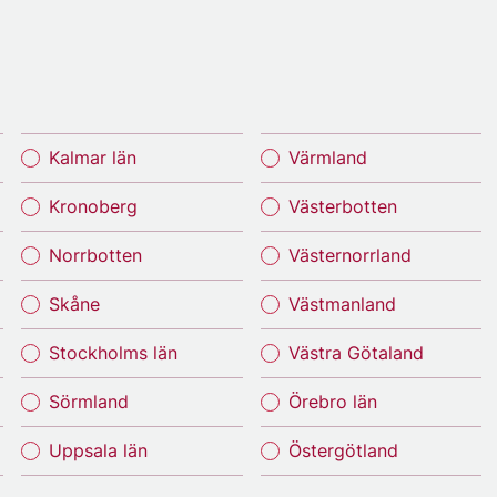
Kalmar län
Värmland
Kronoberg
Västerbotten
Norrbotten
Västernorrland
Skåne
Västmanland
Stockholms län
Västra Götaland
Sörmland
Örebro län
Uppsala län
Östergötland