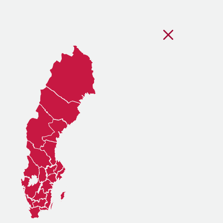
Stäng regionsvälj