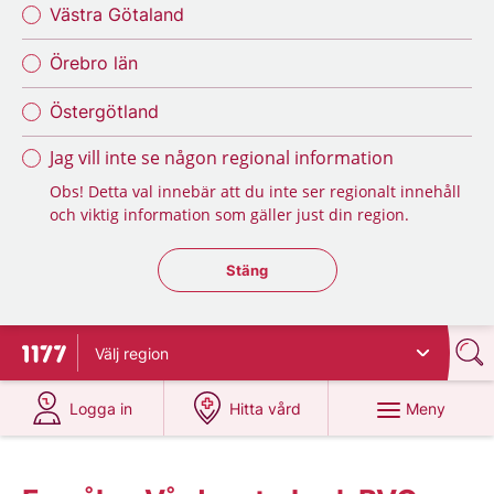
Västra Götaland
Örebro län
Östergötland
Jag vill inte se någon regional information
Obs! Detta val innebär att du inte ser regionalt innehåll
och viktig information som gäller just din region.
Stäng regionsväljaren
Stäng
Välj
region
Till startsidan för 1177
på 1177.se
på 1177.se
Meny
Logga in
Hitta vård