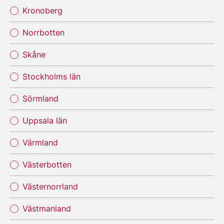
Kronoberg
Norrbotten
Skåne
Stockholms län
Sörmland
Uppsala län
Värmland
Västerbotten
Västernorrland
Västmanland