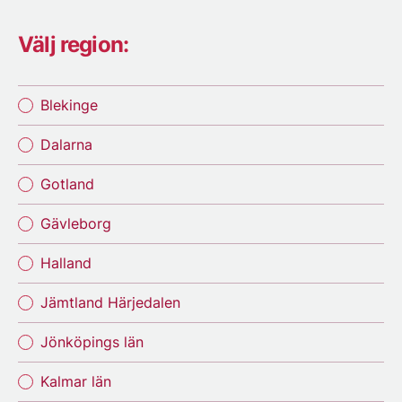
Välj region:
Blekinge
Dalarna
Gotland
Gävleborg
Halland
Jämtland Härjedalen
Jönköpings län
Kalmar län