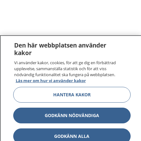
Den här webbplatsen använder
kakor
Vi använder kakor, cookies, för att ge dig en förbättrad
upplevelse, sammanställa statistik och för att viss
nödvändig funktionalitet ska fungera på webbplatsen.
Läs mer om hur vi använder kakor
HANTERA KAKOR
GODKÄNN NÖDVÄNDIGA
1177
–
tryggt om din hälsa och vård
GODKÄNN ALLA
På 1177.se får du råd om hälsa och information om