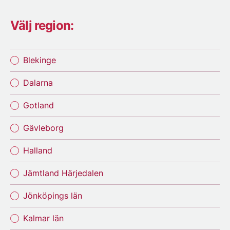
Välj region:
Blekinge
Dalarna
Gotland
Gävleborg
Halland
Jämtland Härjedalen
Jönköpings län
Kalmar län