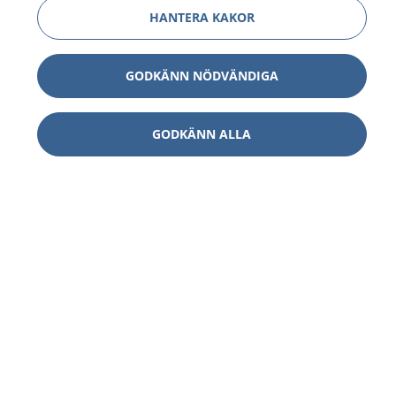
HANTERA KAKOR
GODKÄNN NÖDVÄNDIGA
GODKÄNN ALLA
1177
–
tryggt om din hälsa och vård