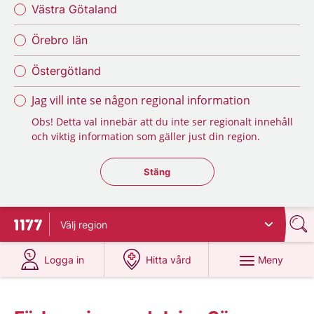
Västra Götaland
Örebro län
Östergötland
Jag vill inte se någon regional information
Obs! Detta val innebär att du inte ser regionalt innehåll
och viktig information som gäller just din region.
Stäng regionsväljaren
Stäng
Välj
region
Till startsidan för 1177
på 1177.se
på 1177.se
Meny
Logga in
Hitta vård