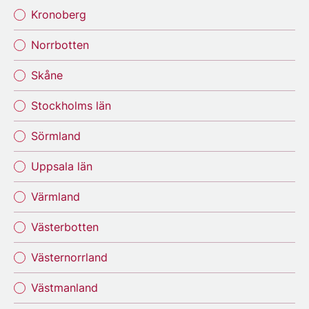
Kronoberg
Norrbotten
Skåne
Stockholms län
Sörmland
Uppsala län
Värmland
Västerbotten
Västernorrland
Västmanland