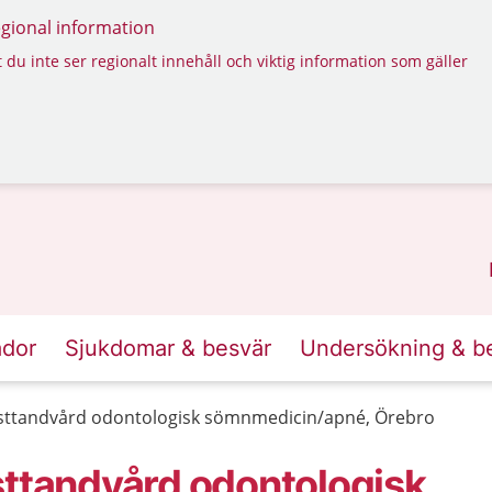
regional information
 du inte ser regionalt innehåll och viktig information som gäller
ador
Sjukdomar & besvär
Undersökning & b
isttandvård odontologisk sömnmedicin/apné, Örebro
sttandvård odontologisk