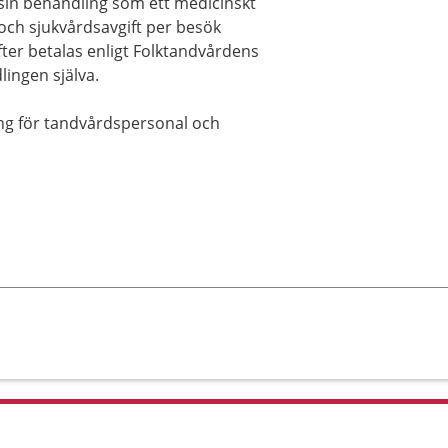
 sin behandling som ett medicinskt
och sjukvårdsavgift per besök
efter betalas enligt Folktandvårdens
lingen själva.
ing för tandvårdspersonal och