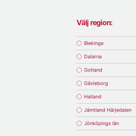
Välj region:
Blekinge
Dalarna
Gotland
Gävleborg
Halland
Jämtland Härjedalen
Jönköpings län