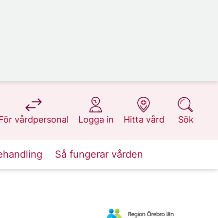
på 1177.se
på 1177.se
på 1177.se
på 1177.se
För vårdpersonal
Logga in
Hitta vård
Sök
ehandling
Så fungerar vården