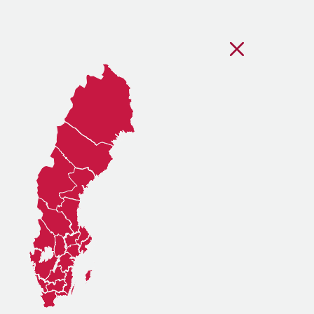
Stäng regionsvälj