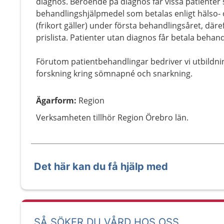
diagnos. Beroende på diagnos får vissa patienter
behandlingshjälpmedel som betalas enligt hälso- 
(frikort gäller) under första behandlingsåret, där
prislista. Patienter utan diagnos får betala behand
Förutom patientbehandlingar bedriver vi utbildn
forskning kring sömnapné och snarkning.
Ägarform
:
Region
Verksamheten tillhör Region Örebro län.
Det här kan du få hjälp med
SÅ SÖKER DU VÅRD HOS OSS