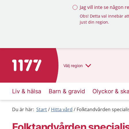
Jag vill inte se någon 
Obs! Detta val innebär att
just din region.
Till startsidan för 1177
Välj
region
Liv & hälsa
Barn & gravid
Olyckor & sk
Du är här:
Start
Hitta vård
Folktandvården special
Folktandvården speciali