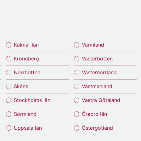
Kalmar län
Värmland
Kronoberg
Västerbotten
Norrbotten
Västernorrland
Skåne
Västmanland
Stockholms län
Västra Götaland
Sörmland
Örebro län
Uppsala län
Östergötland