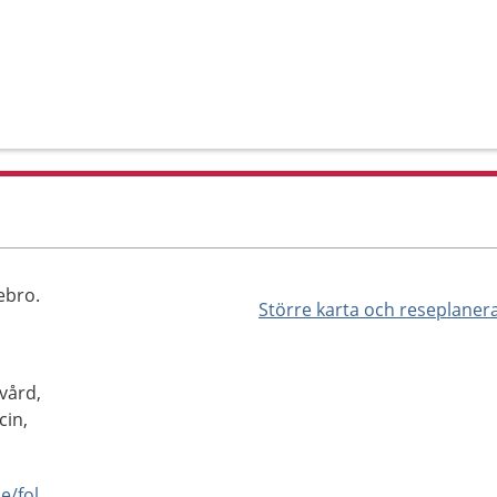
ebro.
Större karta och reseplaner
vård,
in,
https://www.regionorebrolan.se/folktandvarden