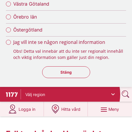
Västra Götaland
Örebro län
Östergötland
Jag vill inte se någon regional information
Obs! Detta val innebär att du inte ser regionalt innehåll
och viktig information som gäller just din region.
Stäng regionsväljaren
Stäng
Välj
region
Till startsidan för 1177
på 1177.se
på 1177.se
Meny
Logga in
Hitta vård