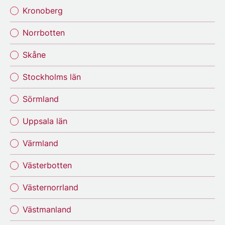
Kronoberg
Norrbotten
Skåne
Stockholms län
Sörmland
Uppsala län
Värmland
Västerbotten
Västernorrland
Västmanland