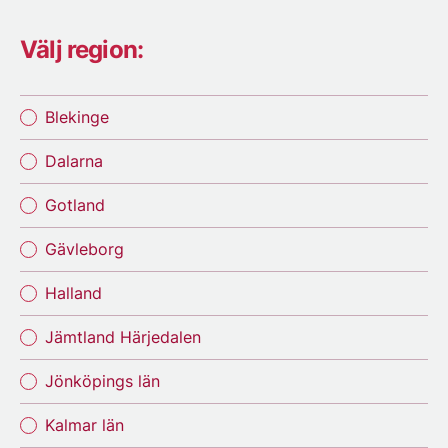
Välj region:
Blekinge
Dalarna
Gotland
Gävleborg
Halland
Jämtland Härjedalen
Jönköpings län
Kalmar län