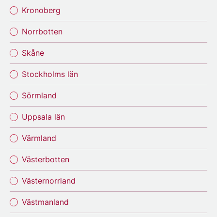
Kronoberg
Norrbotten
Skåne
Stockholms län
Sörmland
Uppsala län
Värmland
Västerbotten
Västernorrland
Västmanland