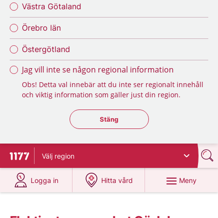
Västra Götaland
Örebro län
Östergötland
Jag vill inte se någon regional information
Obs! Detta val innebär att du inte ser regionalt innehåll
och viktig information som gäller just din region.
Stäng regionsväljaren
Stäng
Välj
region
Till startsidan för 1177
på 1177.se
på 1177.se
Meny
Logga in
Hitta vård