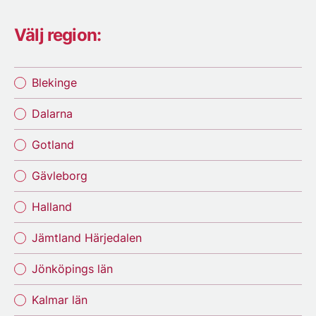
Välj region:
Blekinge
Dalarna
Gotland
Gävleborg
Halland
Jämtland Härjedalen
Jönköpings län
Kalmar län