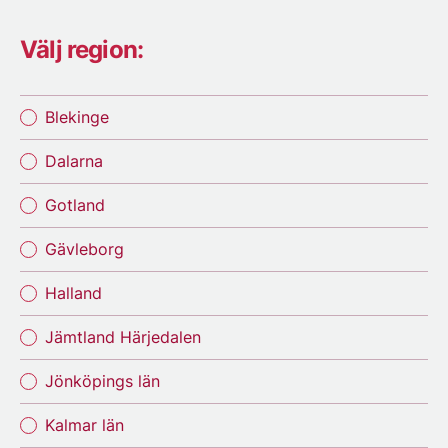
Välj region:
Blekinge
Dalarna
Gotland
Gävleborg
Halland
Jämtland Härjedalen
Jönköpings län
Kalmar län