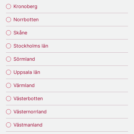
Kronoberg
Norrbotten
Skåne
Stockholms län
Sörmland
Uppsala län
Värmland
Västerbotten
Västernorrland
Västmanland