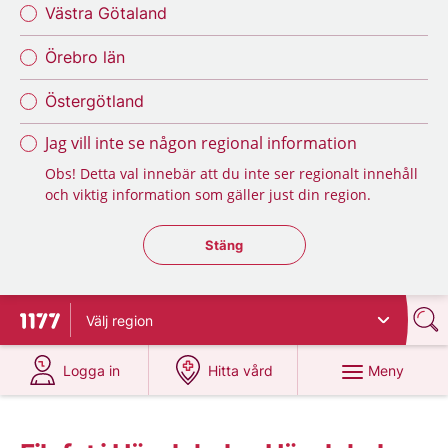
Västra Götaland
Örebro län
Östergötland
Jag vill inte se någon regional information
Obs! Detta val innebär att du inte ser regionalt innehåll
och viktig information som gäller just din region.
Stäng regionsväljaren
Stäng
Välj
region
Till startsidan för 1177
på 1177.se
på 1177.se
Meny
Logga in
Hitta vård