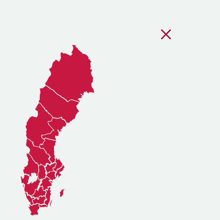
Stäng regionsvälj