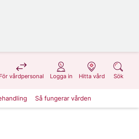
på 1177.se
på 1177.se
på 1177.se
på 1177.se
För vårdpersonal
Logga in
Hitta vård
Sök
ehandling
Så fungerar vården