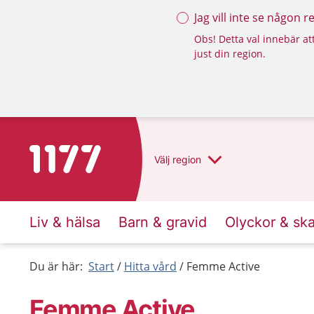
Jag vill inte se någon 
Obs! Detta val innebär att
just din region.
Till startsidan för 1177
Välj
region
Liv & hälsa
Barn & gravid
Olyckor & sk
Du är här:
Start
Hitta vård
Femme Active
Femme Active