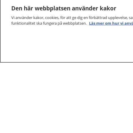
Den här webbplatsen använder kakor
Vi använder kakor, cookies, för att ge dig en förbättrad upplevelse, s
funktionalitet ska fungera på webbplatsen.
Läs mer om hur vi anv
1177
–
tryggt om din hälsa och vård