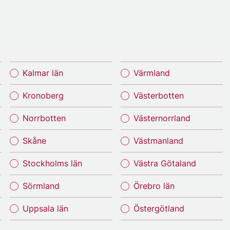
Kalmar län
Värmland
Kronoberg
Västerbotten
Norrbotten
Västernorrland
Skåne
Västmanland
Stockholms län
Västra Götaland
Sörmland
Örebro län
Uppsala län
Östergötland