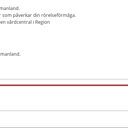
tmanland.
r som påverkar din rörelseförmåga.
en vårdcentral i Region
tmanland.