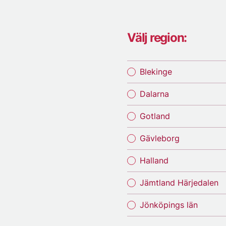
Välj region:
Blekinge
Dalarna
Gotland
Gävleborg
Halland
Jämtland Härjedalen
Jönköpings län