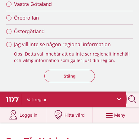
Västra Götaland
Örebro län
Östergötland
Jag vill inte se någon regional information
Obs! Detta val innebär att du inte ser regionalt innehåll
och viktig information som gäller just din region.
Stäng regionsväljaren
Stäng
Välj
region
Till startsidan för 1177
på 1177.se
på 1177.se
Meny
Logga in
Hitta vård