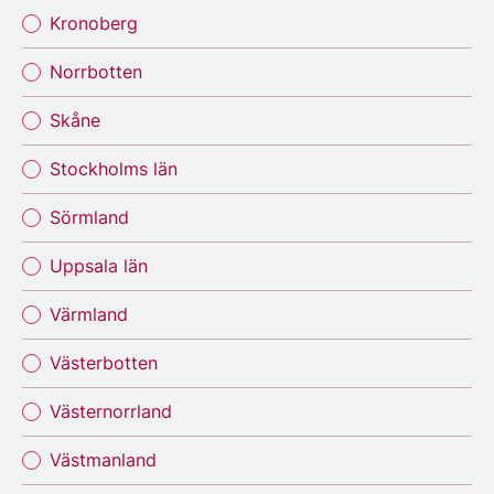
Kronoberg
Norrbotten
Skåne
Stockholms län
Sörmland
Uppsala län
Värmland
Västerbotten
Västernorrland
Västmanland