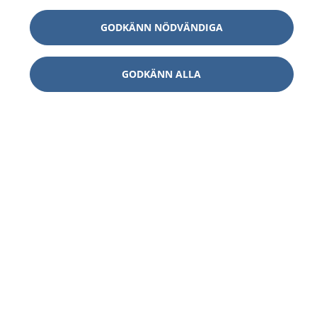
GODKÄNN NÖDVÄNDIGA
GODKÄNN ALLA