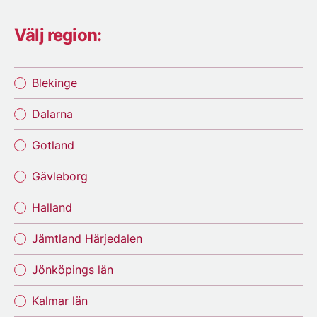
Välj region:
Blekinge
Dalarna
Gotland
Gävleborg
Halland
Jämtland Härjedalen
Jönköpings län
Kalmar län