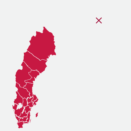
Stäng regionsvälj