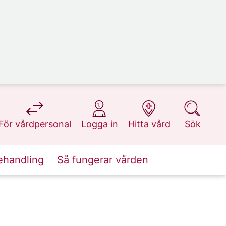
på 1177.se
på 1177.se
på 1177.se
på 1177.se
För vårdpersonal
Logga in
Hitta vård
Sök
ehandling
Så fungerar vården