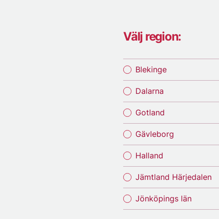
Välj region:
Blekinge
Dalarna
Gotland
Gävleborg
Halland
Jämtland Härjedalen
Jönköpings län