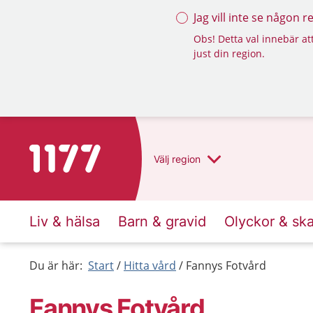
Jag vill inte se någon 
Obs! Detta val innebär att
just din region.
Till startsidan för 1177
Välj
region
Liv & hälsa
Barn & gravid
Olyckor & sk
Du är här:
Start
Hitta vård
Fannys Fotvård
Fannys Fotvård