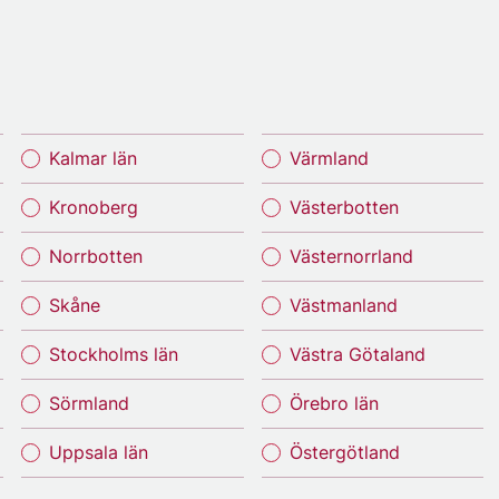
Kalmar län
Värmland
Kronoberg
Västerbotten
Norrbotten
Västernorrland
Skåne
Västmanland
Stockholms län
Västra Götaland
Sörmland
Örebro län
Uppsala län
Östergötland