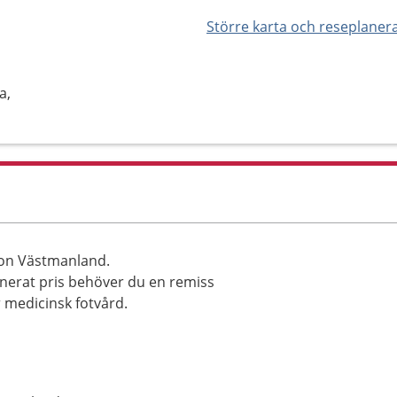
Större karta och reseplaner
a,
ion Västmanland.
ionerat pris behöver du en remiss
r medicinsk fotvård.