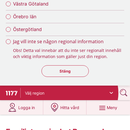
Västra Götaland
Örebro län
Östergötland
Jag vill inte se någon regional information
Obs! Detta val innebär att du inte ser regionalt innehåll
och viktig information som gäller just din region.
Stäng regionsväljaren
Stäng
Välj
region
Till startsidan för 1177
på 1177.se
på 1177.se
Meny
Logga in
Hitta vård