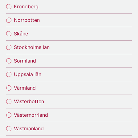
Kronoberg
Norrbotten
Skåne
Stockholms län
Sörmland
Uppsala län
Värmland
Västerbotten
Västernorrland
Västmanland