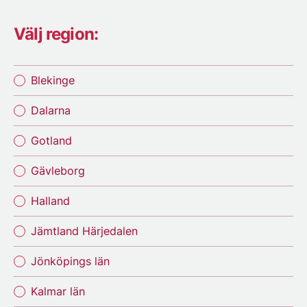
Välj region:
Blekinge
Dalarna
Gotland
Gävleborg
Halland
Jämtland Härjedalen
Jönköpings län
Kalmar län