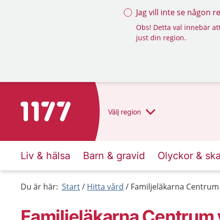
Jag vill inte se någon 
Obs! Detta val innebär att
just din region.
Till startsidan för 1177
Välj
region
Liv & hälsa
Barn & gravid
Olyckor & sk
Du är här:
Start
Hitta vård
Familjeläkarna Centrum
Familjeläkarna Centrum 