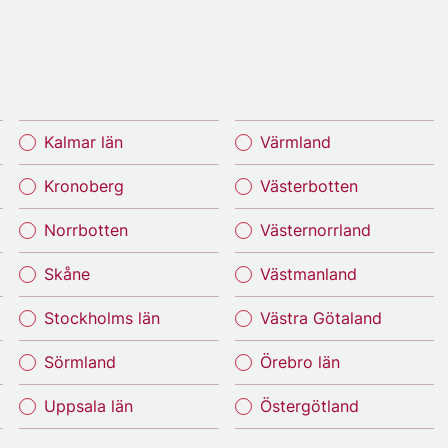
Kalmar län
Värmland
Kronoberg
Västerbotten
Norrbotten
Västernorrland
Skåne
Västmanland
Stockholms län
Västra Götaland
Sörmland
Örebro län
Uppsala län
Östergötland