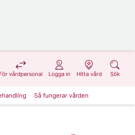
på 1177.se
på 1177.se
på 1177.se
på 1177.se
För vårdpersonal
Logga in
Hitta vård
Sök
ehandling
Så fungerar vården