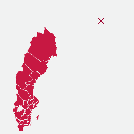
Stäng regionsvälj