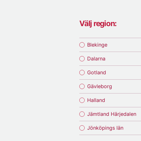
Välj region:
Blekinge
Dalarna
Gotland
Gävleborg
Halland
Jämtland Härjedalen
Jönköpings län