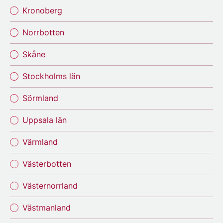
Kronoberg
Norrbotten
Skåne
Stockholms län
Sörmland
Uppsala län
Värmland
Västerbotten
Västernorrland
Västmanland