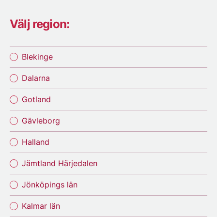
Välj region:
Blekinge
Dalarna
Gotland
Gävleborg
Halland
Jämtland Härjedalen
Jönköpings län
Kalmar län