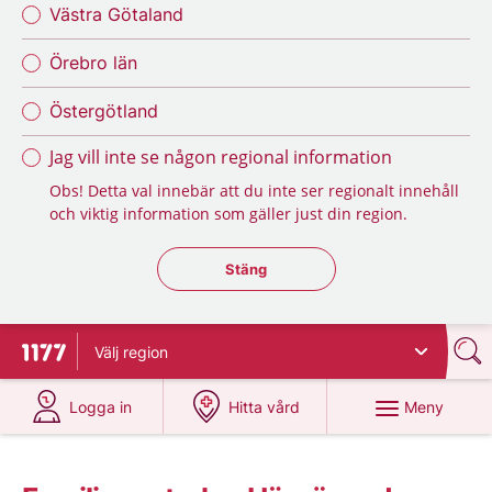
Västra Götaland
Örebro län
Östergötland
Jag vill inte se någon regional information
Obs! Detta val innebär att du inte ser regionalt innehåll
och viktig information som gäller just din region.
Stäng regionsväljaren
Stäng
Välj
region
Till startsidan för 1177
på 1177.se
på 1177.se
Meny
Logga in
Hitta vård