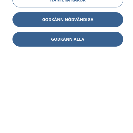
GODKÄNN NÖDVÄNDIGA
GODKÄNN ALLA
1177
–
tryggt om din hälsa och vård