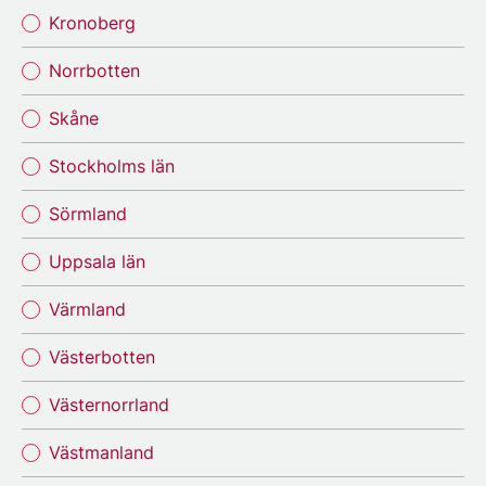
Kronoberg
Norrbotten
Skåne
Stockholms län
Sörmland
Uppsala län
Värmland
Västerbotten
Västernorrland
Västmanland