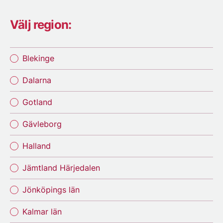
Välj region:
Blekinge
Dalarna
Gotland
Gävleborg
Halland
Jämtland Härjedalen
Jönköpings län
Kalmar län