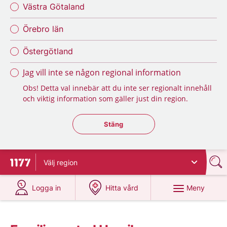
Västra Götaland
Örebro län
Östergötland
Jag vill inte se någon regional information
Obs! Detta val innebär att du inte ser regionalt innehåll
och viktig information som gäller just din region.
Stäng regionsväljaren
Stäng
Välj
region
Till startsidan för 1177
på 1177.se
på 1177.se
Meny
Logga in
Hitta vård