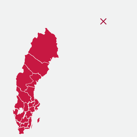
Stäng regionsvälj