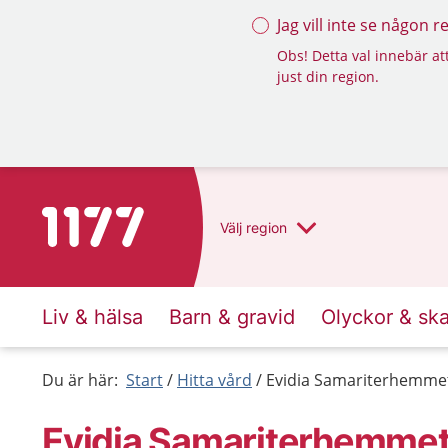
Jag vill inte se någon 
Obs! Detta val innebär att
just din region.
Till startsidan för 1177
Välj
region
Liv & hälsa
Barn & gravid
Olyckor & sk
Du är här:
Start
Hitta vård
Evidia Samariterhemme
Evidia Samariterhemme