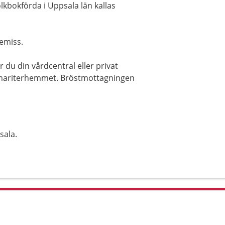
olkbokförda i Uppsala län kallas
emiss.
 du din vårdcentral eller privat
amariterhemmet. Bröstmottagningen
sala.