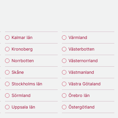
Kalmar län
Värmland
Kronoberg
Västerbotten
Norrbotten
Västernorrland
Skåne
Västmanland
Stockholms län
Västra Götaland
Sörmland
Örebro län
Uppsala län
Östergötland