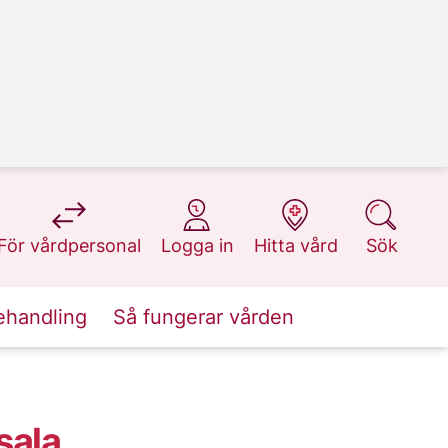
på 1177.se
på 1177.se
på 1177.se
på 1177.se
För vårdpersonal
Logga in
Hitta vård
Sök
ehandling
Så fungerar vården
sala