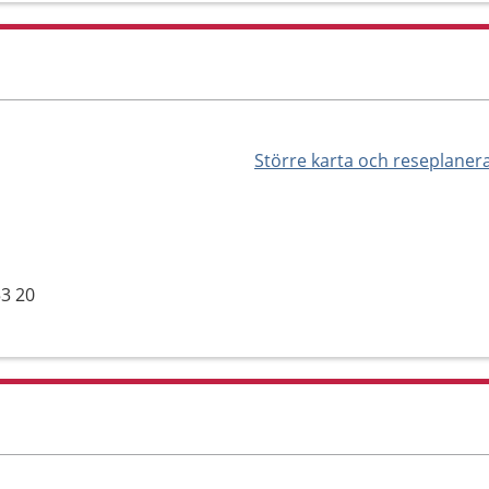
Större karta och reseplaner
n
53 20