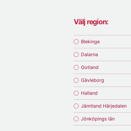
Välj region:
Blekinge
Dalarna
Gotland
Gävleborg
Halland
Jämtland Härjedalen
Jönköpings län