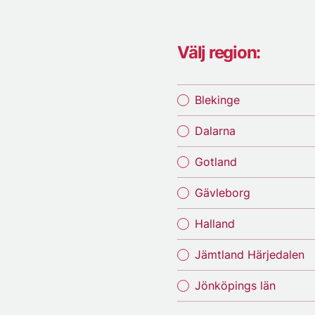
Välj region:
Blekinge
Dalarna
Gotland
Gävleborg
Halland
Jämtland Härjedalen
Jönköpings län