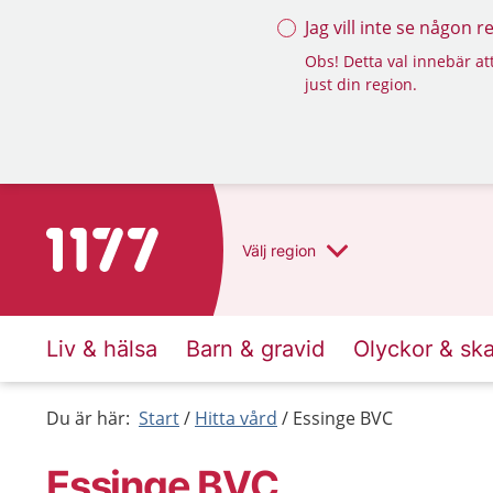
Jag vill inte se någon 
Obs! Detta val innebär att
just din region.
Till startsidan för 1177
Välj
region
Liv & hälsa
Barn & gravid
Olyckor & sk
Du är här:
Start
Hitta vård
Essinge BVC
Essinge BVC