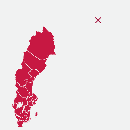
Stäng regionsvälj