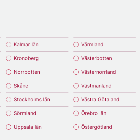
Kalmar län
Värmland
Kronoberg
Västerbotten
Norrbotten
Västernorrland
Skåne
Västmanland
Stockholms län
Västra Götaland
Sörmland
Örebro län
Uppsala län
Östergötland