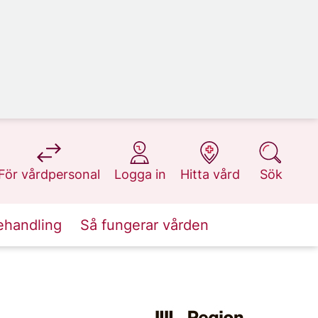
på 1177.se
på 1177.se
på 1177.se
på 1177.se
För vårdpersonal
Logga in
Hitta vård
Sök
ehandling
Så fungerar vården