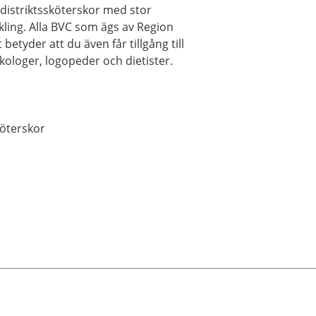
distriktssköterskor med stor
ling. Alla BVC som ägs av Region
tyder att du även får tillgång till
ologer, logopeder och dietister.
köterskor