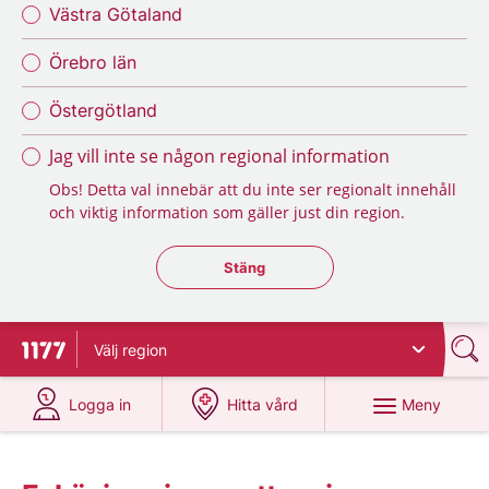
Västra Götaland
Örebro län
Östergötland
Jag vill inte se någon regional information
Obs! Detta val innebär att du inte ser regionalt innehåll
och viktig information som gäller just din region.
Stäng regionsväljaren
Stäng
Välj
region
Till startsidan för 1177
på 1177.se
på 1177.se
Meny
Logga in
Hitta vård