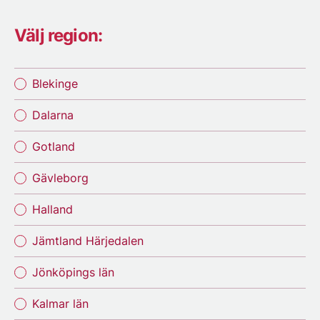
Välj region:
Blekinge
Dalarna
Gotland
Gävleborg
Halland
Jämtland Härjedalen
Jönköpings län
Kalmar län