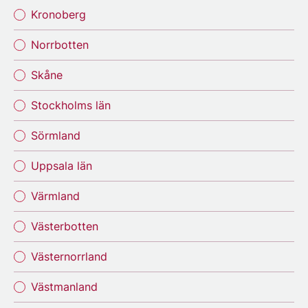
Kronoberg
Norrbotten
Skåne
Stockholms län
Sörmland
Uppsala län
Värmland
Västerbotten
Västernorrland
Västmanland