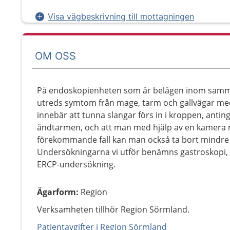
Visa vägbeskrivning till mottagningen
OM OSS
På endoskopienheten som är belägen inom sam
utreds symtom från mage, tarm och gallvägar med 
innebär att tunna slangar förs in i kroppen, ant
ändtarmen, och att man med hjälp av en kamera 
förekommande fall kan man också ta bort mindre 
Undersökningarna vi utför benämns gastroskopi, 
ERCP-undersökning.
Ägarform
:
Region
Verksamheten tillhör Region Sörmland.
Patientavgifter i Region Sörmland