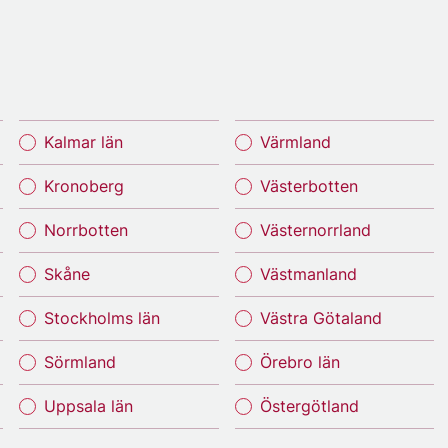
Kalmar län
Värmland
Kronoberg
Västerbotten
Norrbotten
Västernorrland
Skåne
Västmanland
Stockholms län
Västra Götaland
Sörmland
Örebro län
Uppsala län
Östergötland