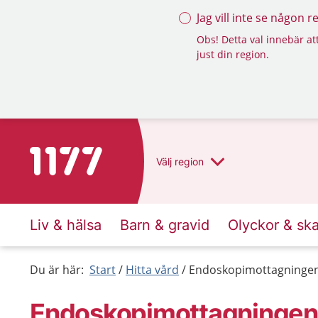
Jag vill inte se någon 
Obs! Detta val innebär att
just din region.
Till startsidan för 1177
Välj
region
Liv & hälsa
Barn & gravid
Olyckor & sk
Du är här:
Start
Hitta vård
Endoskopimottagningen 
Endoskopimottagningen 