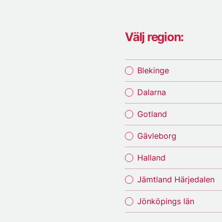
Välj region:
Blekinge
Dalarna
Gotland
Gävleborg
Halland
Jämtland Härjedalen
Jönköpings län