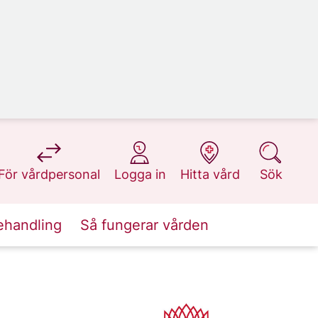
på 1177.se
på 1177.se
på 1177.se
på 1177.se
För vårdpersonal
Logga in
Hitta vård
Sök
ehandling
Så fungerar vården