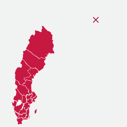
Stäng regionsvälj