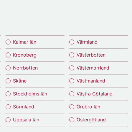
Kalmar län
Värmland
Kronoberg
Västerbotten
Norrbotten
Västernorrland
Skåne
Västmanland
Stockholms län
Västra Götaland
Sörmland
Örebro län
Uppsala län
Östergötland