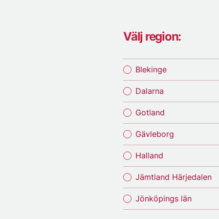
Välj region:
Blekinge
Dalarna
Gotland
Gävleborg
Halland
Jämtland Härjedalen
Jönköpings län