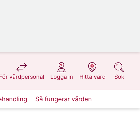
på 1177.se
på 1177.se
på 1177.se
på 1177.se
För vårdpersonal
Logga in
Hitta vård
Sök
ehandling
Så fungerar vården