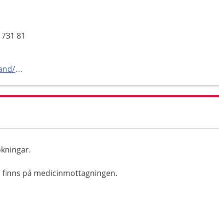
 731 81
https://www.1177.se/vastmanland/endoskopimottagningen-koping
ökningar.
 finns på medicinmottagningen.