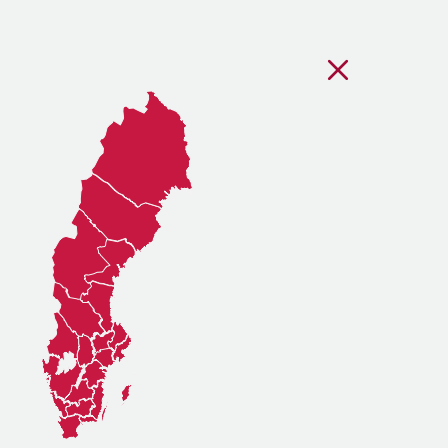
Stäng regionsvälj