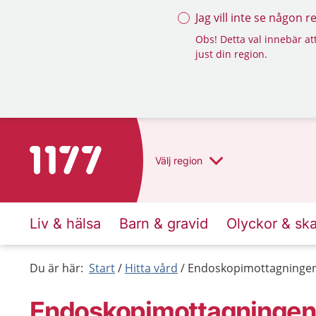
Jag vill inte se någon 
Obs! Detta val innebär att
just din region.
Till startsidan för 1177
Välj
region
Liv & hälsa
Barn & gravid
Olyckor & sk
Du är här:
Start
Hitta vård
Endoskopimottagninge
Endoskopimottagningen