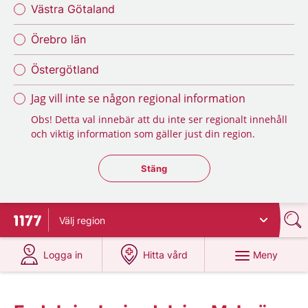
Västra Götaland
Örebro län
Östergötland
Jag vill inte se någon regional information
Obs! Detta val innebär att du inte ser regionalt innehåll
och viktig information som gäller just din region.
Stäng regionsväljaren
Stäng
Välj
region
Till startsidan för 1177
på 1177.se
på 1177.se
Meny
Logga in
Hitta vård