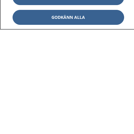
GODKÄNN ALLA
1177
–
tryggt om din hälsa och vård
På 1177.se får du råd om hälsa och information om
sjukdomar och vilka mottagningar du kan kontakta.
Logga in för att läsa din journal och göra dina
vårdärenden. Ring telefonnummer 1177 för
sjukvårdsrådgivning dygnet runt.
1177 ger dig råd när du vill må bättre.