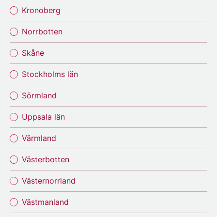
Kronoberg
Norrbotten
Skåne
Stockholms län
Sörmland
Uppsala län
Värmland
Västerbotten
Västernorrland
Västmanland