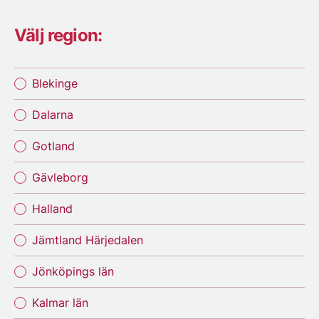
Välj region:
Blekinge
Dalarna
Gotland
Gävleborg
Halland
Jämtland Härjedalen
Jönköpings län
Kalmar län