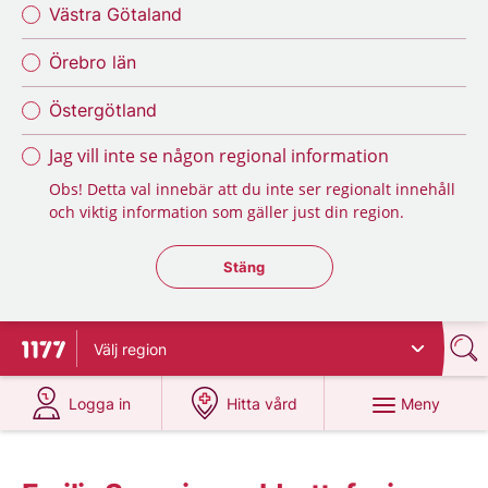
Västra Götaland
Örebro län
Östergötland
Jag vill inte se någon regional information
Obs! Detta val innebär att du inte ser regionalt innehåll
och viktig information som gäller just din region.
Stäng regionsväljaren
Stäng
Välj
region
Till startsidan för 1177
på 1177.se
på 1177.se
Meny
Logga in
Hitta vård