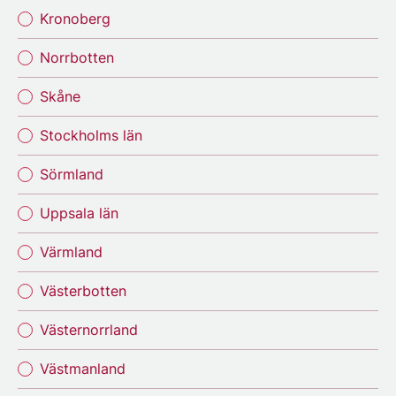
Kronoberg
Norrbotten
Skåne
Stockholms län
Sörmland
Uppsala län
Värmland
Västerbotten
Västernorrland
Västmanland