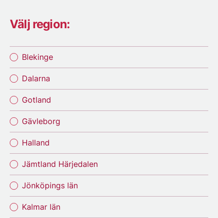
Välj region:
Blekinge
Dalarna
Gotland
Gävleborg
Halland
Jämtland Härjedalen
Jönköpings län
Kalmar län