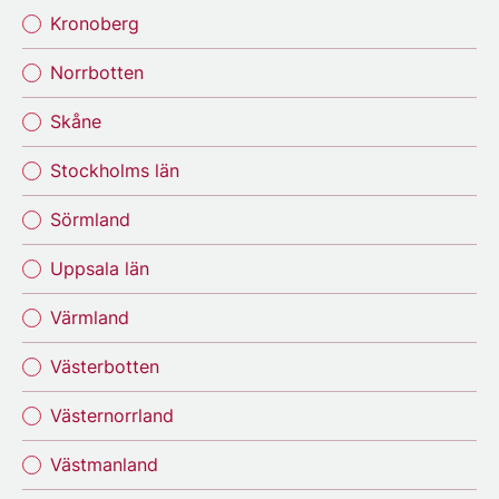
Kronoberg
Norrbotten
Skåne
Stockholms län
Sörmland
Uppsala län
Värmland
Västerbotten
Västernorrland
Västmanland