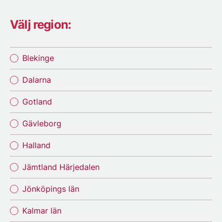
Välj region:
Blekinge
Dalarna
Gotland
Gävleborg
Halland
Jämtland Härjedalen
Jönköpings län
Kalmar län