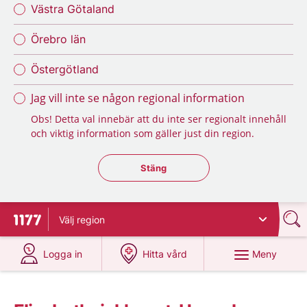
Västra Götaland
Örebro län
Östergötland
Jag vill inte se någon regional information
Obs! Detta val innebär att du inte ser regionalt innehåll
och viktig information som gäller just din region.
Stäng regionsväljaren
Stäng
Välj
region
Till startsidan för 1177
på 1177.se
på 1177.se
Meny
Logga in
Hitta vård