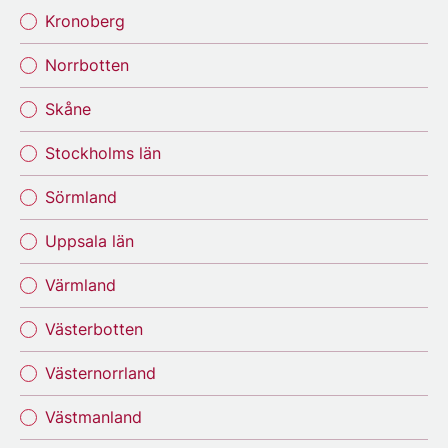
Kronoberg
Norrbotten
Skåne
Stockholms län
Sörmland
Uppsala län
Värmland
Västerbotten
Västernorrland
Västmanland