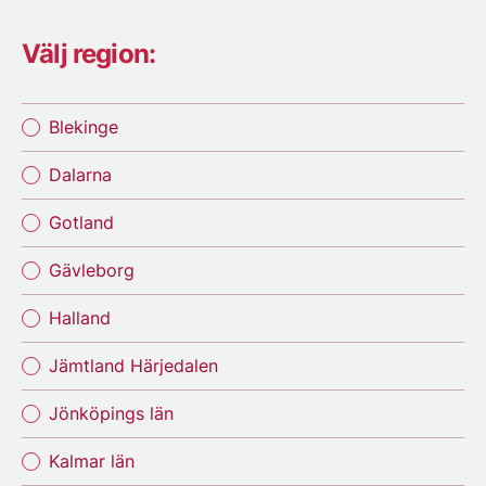
Välj region:
Blekinge
Dalarna
Gotland
Gävleborg
Halland
Jämtland Härjedalen
Jönköpings län
Kalmar län