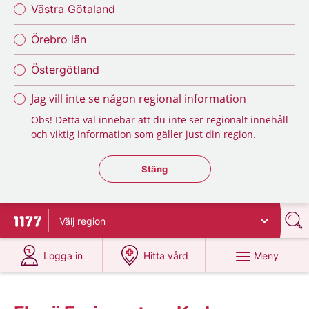
Västra Götaland
Örebro län
Östergötland
Jag vill inte se någon regional information
Obs! Detta val innebär att du inte ser regionalt innehåll
och viktig information som gäller just din region.
Stäng regionsväljaren
Stäng
Välj
region
Till startsidan för 1177
på 1177.se
på 1177.se
Meny
Logga in
Hitta vård