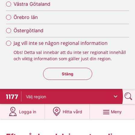
Västra Götaland
Örebro län
Östergötland
Jag vill inte se någon regional information
Obs! Detta val innebär att du inte ser regionalt innehåll
och viktig information som gäller just din region.
Stäng regionsväljaren
Stäng
Välj
region
Till startsidan för 1177
på 1177.se
på 1177.se
Meny
Logga in
Hitta vård