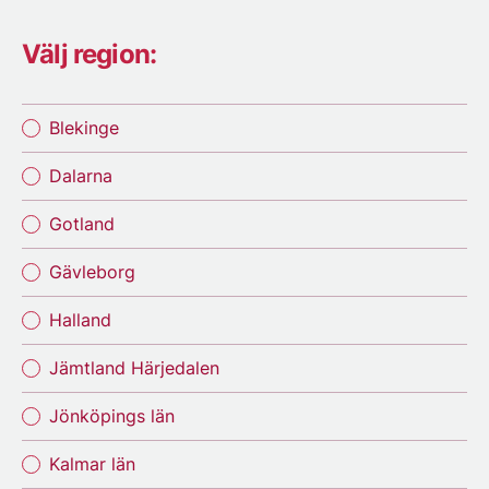
Välj region:
Blekinge
Dalarna
Gotland
Gävleborg
Halland
Jämtland Härjedalen
Jönköpings län
Kalmar län