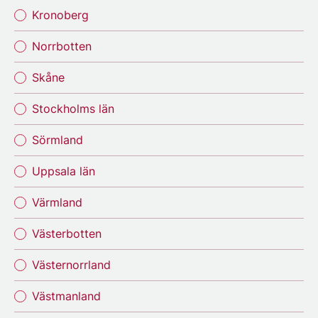
Kronoberg
Norrbotten
Skåne
Stockholms län
Sörmland
Uppsala län
Värmland
Västerbotten
Västernorrland
Västmanland