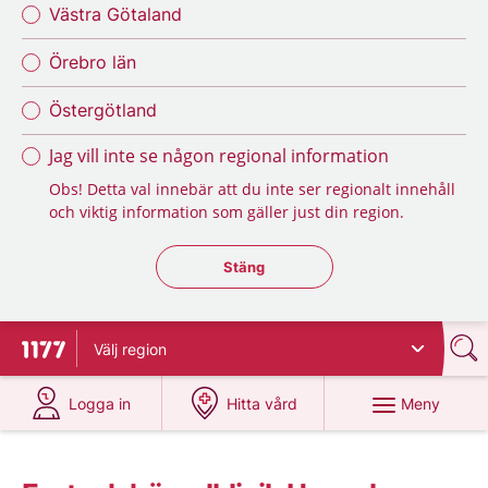
Västra Götaland
Örebro län
Östergötland
Jag vill inte se någon regional information
Obs! Detta val innebär att du inte ser regionalt innehåll
och viktig information som gäller just din region.
Stäng regionsväljaren
Stäng
Välj
region
Till startsidan för 1177
på 1177.se
på 1177.se
Meny
Logga in
Hitta vård