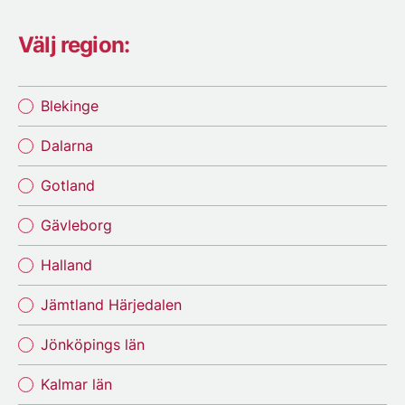
Välj region:
Blekinge
Dalarna
Gotland
Gävleborg
Halland
Jämtland Härjedalen
Jönköpings län
Kalmar län