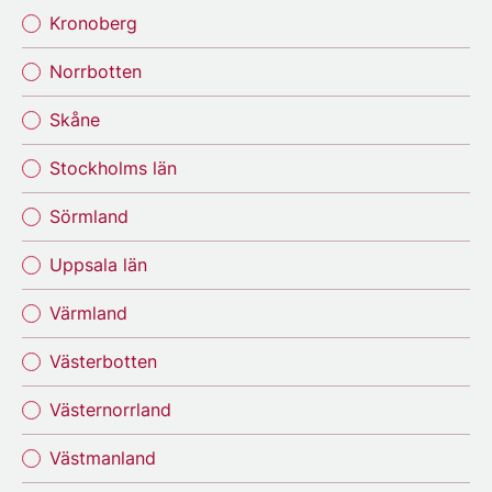
Kronoberg
Norrbotten
Skåne
Stockholms län
Sörmland
Uppsala län
Värmland
Västerbotten
Västernorrland
Västmanland