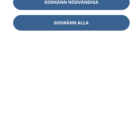
GODKÄNN NÖDVÄNDIGA
GODKÄNN ALLA
1177
–
tryggt om din hälsa och vård
På 1177.se får du råd om hälsa och information om
sjukdomar och vilka mottagningar du kan kontakta.