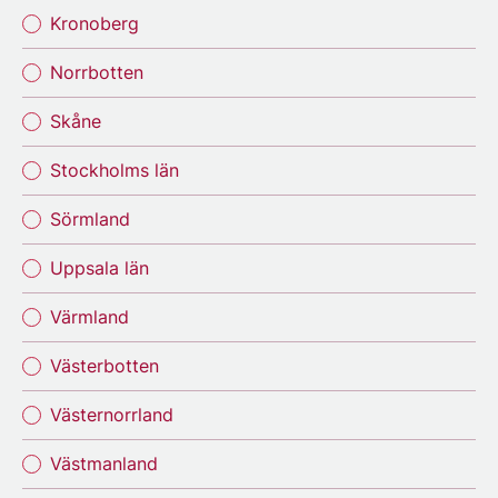
Kronoberg
Norrbotten
Skåne
Stockholms län
Sörmland
Uppsala län
Värmland
Västerbotten
Västernorrland
Västmanland