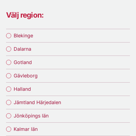
Välj region:
Blekinge
Dalarna
Gotland
Gävleborg
Halland
Jämtland Härjedalen
Jönköpings län
Kalmar län