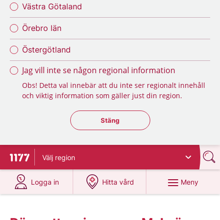
Västra Götaland
Örebro län
Östergötland
Jag vill inte se någon regional information
Obs! Detta val innebär att du inte ser regionalt innehåll
och viktig information som gäller just din region.
Stäng regionsväljaren
Stäng
Välj
region
Till startsidan för 1177
på 1177.se
på 1177.se
Meny
Logga in
Hitta vård