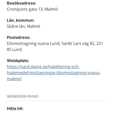
Besöksadress:
Cronquists gata 13, Malmö
Län, kommun:
Skåne län, Malmö
Postadress:
Dövmottagning vuxna Lund, Sankt Lars väg 82, 221
85 Lund
Webbplats:
https://vard.skane.se/habilitering-och-
hjalpmedel/mottagningar/dovmottagning-vuxna-
malmo/
VÄGBESKRIVNING
Hitta hit: