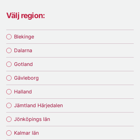
Välj region:
Blekinge
Dalarna
Gotland
Gävleborg
Halland
Jämtland Härjedalen
Jönköpings län
Kalmar län