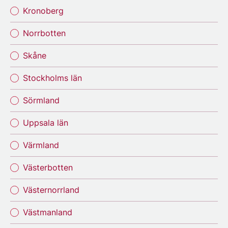
Kronoberg
Norrbotten
Skåne
Stockholms län
Sörmland
Uppsala län
Värmland
Västerbotten
Västernorrland
Västmanland