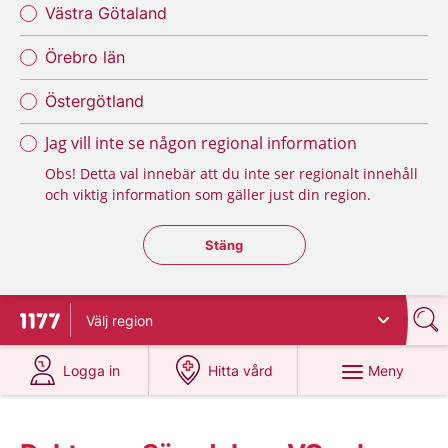
Västra Götaland
Örebro län
Östergötland
Jag vill inte se någon regional information
Obs! Detta val innebär att du inte ser regionalt innehåll
och viktig information som gäller just din region.
Stäng regionsväljaren
Stäng
Välj
region
Till startsidan för 1177
på 1177.se
på 1177.se
Meny
Logga in
Hitta vård