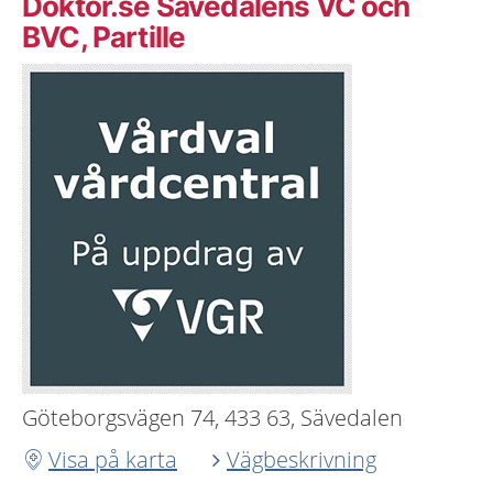
Doktor.se Sävedalens VC och
BVC, Partille
Göteborgsvägen 74, 433 63, Sävedalen
Visa på karta
Vägbeskrivning