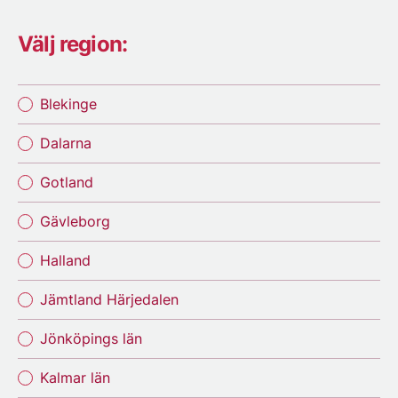
Välj region:
Blekinge
Dalarna
Gotland
Gävleborg
Halland
Jämtland Härjedalen
Jönköpings län
Kalmar län