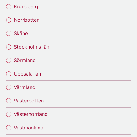
Kronoberg
Norrbotten
Skåne
Stockholms län
Sörmland
Uppsala län
Värmland
Västerbotten
Västernorrland
Västmanland