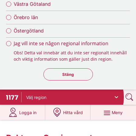
Västra Götaland
Örebro län
Östergötland
Jag vill inte se någon regional information
Obs! Detta val innebär att du inte ser regionalt innehåll
och viktig information som gäller just din region.
Stäng regionsväljaren
Stäng
Välj
region
Till startsidan för 1177
på 1177.se
på 1177.se
Meny
Logga in
Hitta vård