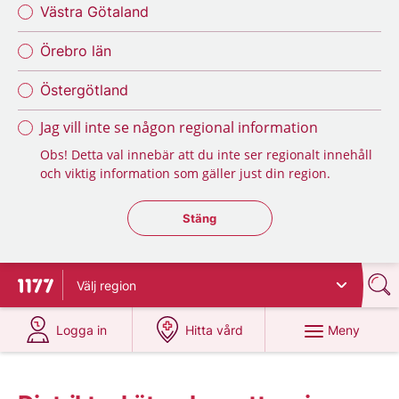
Västra Götaland
Örebro län
Östergötland
Jag vill inte se någon regional information
Obs! Detta val innebär att du inte ser regionalt innehåll
och viktig information som gäller just din region.
Stäng regionsväljaren
Stäng
Välj
region
Till startsidan för 1177
på 1177.se
på 1177.se
Meny
Logga in
Hitta vård