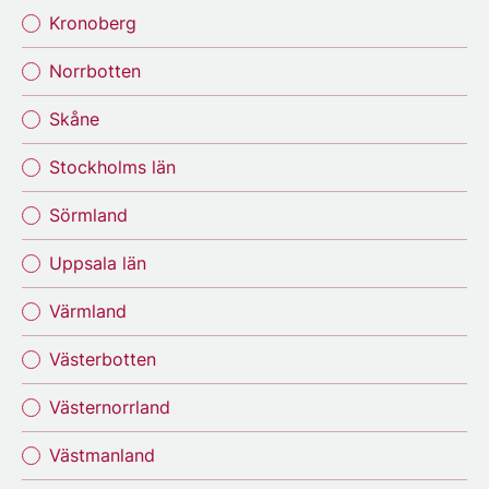
Kronoberg
Norrbotten
Skåne
Stockholms län
Sörmland
Uppsala län
Värmland
Västerbotten
Västernorrland
Västmanland