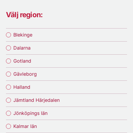
Välj region:
Blekinge
Dalarna
Gotland
Gävleborg
Halland
Jämtland Härjedalen
Jönköpings län
Kalmar län