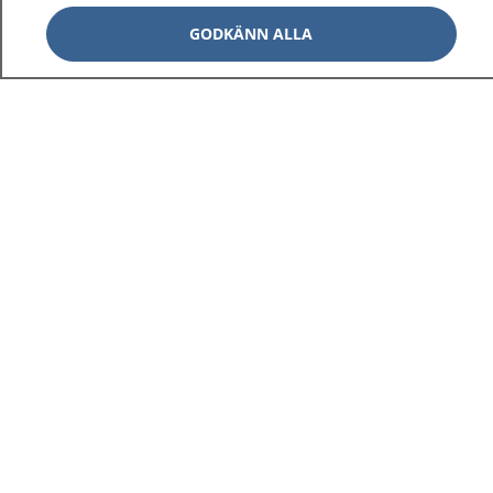
GODKÄNN ALLA
1177
–
tryggt om din hälsa och vård
På 1177.se får du råd om hälsa och information om
sjukdomar och vilka mottagningar du kan kontakta.
Logga in för att läsa din journal och göra dina