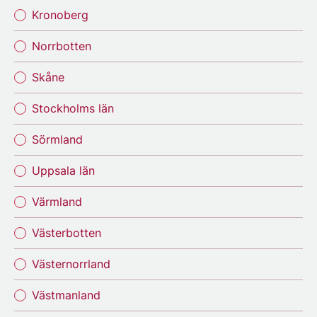
Kronoberg
Norrbotten
Skåne
Stockholms län
Sörmland
Uppsala län
Värmland
Västerbotten
Västernorrland
Västmanland