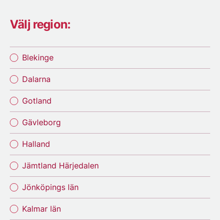
Välj region:
Blekinge
Dalarna
Gotland
Gävleborg
Halland
Jämtland Härjedalen
Jönköpings län
Kalmar län