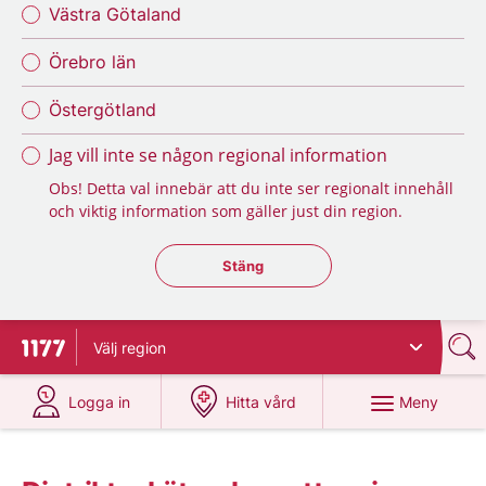
Västra Götaland
Örebro län
Östergötland
Jag vill inte se någon regional information
Obs! Detta val innebär att du inte ser regionalt innehåll
och viktig information som gäller just din region.
Stäng regionsväljaren
Stäng
Välj
region
Till startsidan för 1177
på 1177.se
på 1177.se
Meny
Logga in
Hitta vård