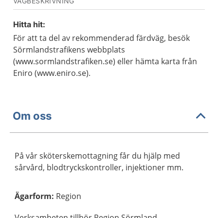
VÄGBESKRIVNING
Hitta hit:
För att ta del av rekommenderad färdväg, besök
Sörmlandstrafikens webbplats
(www.sormlandstrafiken.se) eller hämta karta från
Eniro (www.eniro.se).
Om oss
På vår sköterskemottagning får du hjälp med
sårvård, blodtryckskontroller, injektioner mm.
Ägarform
:
Region
Verksamheten tillhör Region Sörmland.