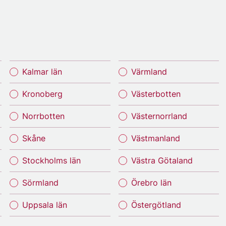
Kalmar län
Värmland
Kronoberg
Västerbotten
Norrbotten
Västernorrland
Skåne
Västmanland
Stockholms län
Västra Götaland
Sörmland
Örebro län
Uppsala län
Östergötland