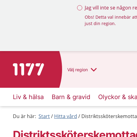
Jag vill inte se någon 
Obs! Detta val innebär att
just din region.
Till startsidan för 1177
Välj
region
Liv & hälsa
Barn & gravid
Olyckor & sk
Du är här:
Start
Hitta vård
Distriktssköterskemotta
Distriktssköterskemotta