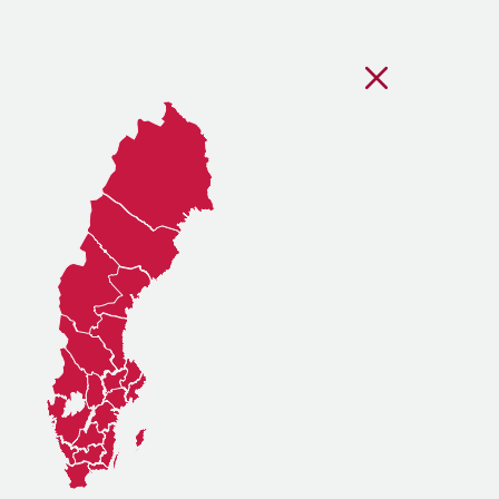
Stäng regionsvälj