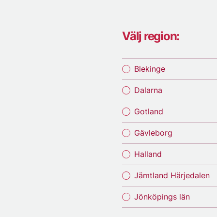
Välj region:
Blekinge
Dalarna
Gotland
Gävleborg
Halland
Jämtland Härjedalen
Jönköpings län