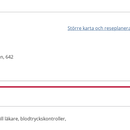
Större karta och reseplaner
n, 642
ll läkare, blodtryckskontroller,