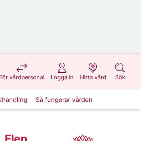
på 1177.se
på 1177.se
på 1177.se
på 1177.se
För vårdpersonal
Logga in
Hitta vård
Sök
ehandling
Så fungerar vården
 Flen